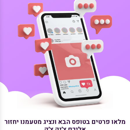
מלאו פרטים בטופס הבא ונציג מטעמנו יחזור
אליכם צ׳יק צ׳ק