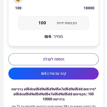
100
10000
הזן כמות ידנית:
מחיר:
6
₪
הוספה לעגלה
קנה עכשיו | ₪6
*מינימום u05dcu05d9u05d9u05e7u05d9u05dd ברכישה
100 | מקסימום u05dcu05d9u05d9u05e7u05d9u05dd
ברכישה 10000
כל הזמנה יוצאת עד כ24 שעות מרגע הרכישה ולוקחת עד כ7 ימי