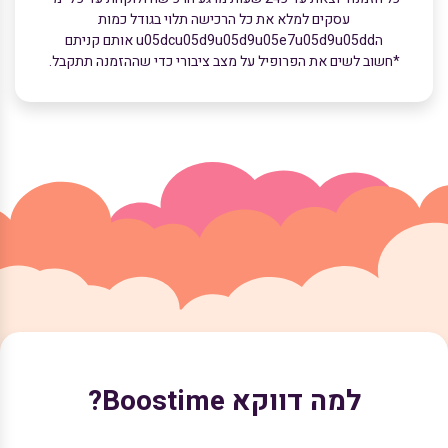
עסקים למלא את כל הרכישה תלוי בגודל כמות
הu05dcu05d9u05d9u05e7u05d9u05dd אותם קניתם
*חשוב לשים את הפרופיל על מצב ציבורי כדי שההזמנה תתקבל.
למה דווקא Boostime?