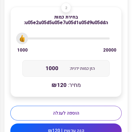
בחירת כמות
הu05e2u05d5u05e7u05d1u05d9u05dd:
1000
20000
הזן כמות ידנית:
מחיר:
120
₪
הוספה לעגלה
קנה עכשיו | ₪120