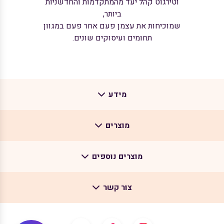
וטירגוט קהל יעד מהמתקדמות והחדשניות
ביותר,
שמוכיחות את עצמן פעם אחר פעם במגוון
תחומים ועיסוקים שונים.
מידע
מוצרים
אודות
בלוג
מוצרים נוספים
רובוט לאינסטגרם
צרו קשר
קניית עוקבים איכותיים באינסטגרם
תקנון האתר
צור קשר
שירותי קידום באינסטגרם
קניית לייקים באינסטגרם
שירותי קידום בפייסבוק
קניית צפיות באינסטגרם
בווטסאפ - 0509961477
שירותי קידום בטיקטוק