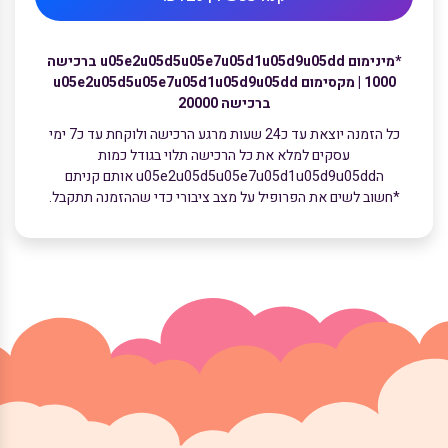
*מינימום u05e2u05d5u05e7u05d1u05d9u05dd ברכישה
1000 | מקסימום u05e2u05d5u05e7u05d1u05d9u05dd
ברכישה 20000
כל הזמנה יוצאת עד כ24 שעות מרגע הרכישה ולוקחת עד כ7 ימי
עסקים למלא את כל הרכישה תלוי בגודל כמות
הu05e2u05d5u05e7u05d1u05d9u05dd אותם קניתם
*חשוב לשים את הפרופיל על מצב ציבורי כדי שההזמנה תתקבל.